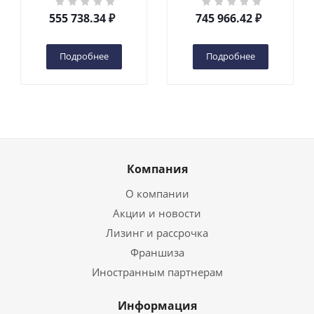
DC 2-мачтовый
200S DC 2-мачтовый
555 738.34
₽
745 966.42
₽
(автономный) (G) в
(автономный) (N) в
Чебоксарах
Чебоксарах
Подробнее
Подробнее
Компания
О компании
Акции и новости
Лизинг и рассрочка
Франшиза
Иностранным партнерам
Информация