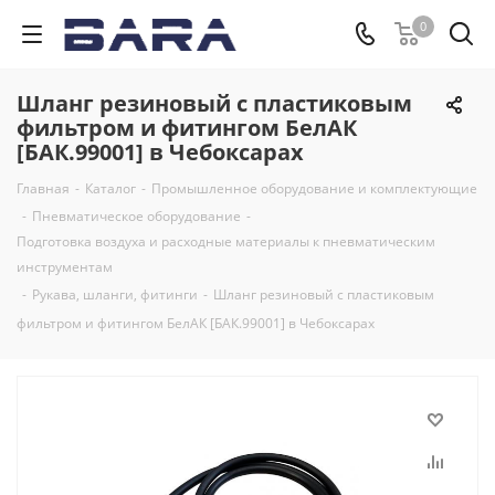
0
Шланг резиновый с пластиковым
фильтром и фитингом БелАК
[БАК.99001] в Чебоксарах
Главная
-
Каталог
-
Промышленное оборудование и комплектующие
-
Пневматическое оборудование
-
Подготовка воздуха и расходные материалы к пневматическим
инструментам
-
Рукава, шланги, фитинги
-
Шланг резиновый с пластиковым
фильтром и фитингом БелАК [БАК.99001] в Чебоксарах