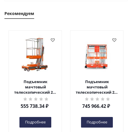
Рекомендуем
Подъемник
Подъемник
мачтовый
мачтовый
телескопический 200
телескопический 200
кг 6 м TOR GTWY6-200S
кг 10 м TOR GTWY10-
DC 2-мачтовый
200S DC 2-мачтовый
555 738.34
₽
745 966.42
₽
(автономный) (G) в
(автономный) (N) в
Чебоксарах
Чебоксарах
Подробнее
Подробнее