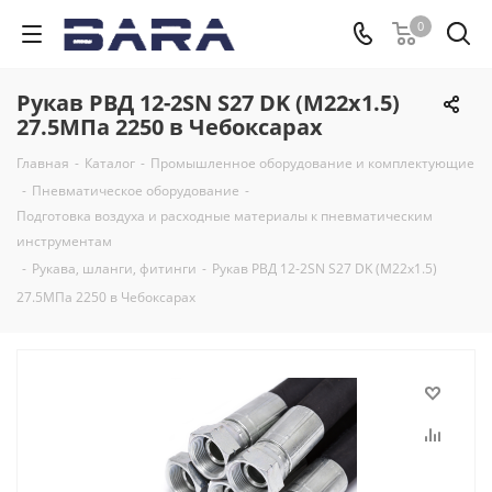
0
Рукав РВД 12-2SN S27 DK (М22х1.5)
27.5МПа 2250 в Чебоксарах
Главная
-
Каталог
-
Промышленное оборудование и комплектующие
-
Пневматическое оборудование
-
Подготовка воздуха и расходные материалы к пневматическим
инструментам
-
Рукава, шланги, фитинги
-
Рукав РВД 12-2SN S27 DK (М22х1.5)
27.5МПа 2250 в Чебоксарах