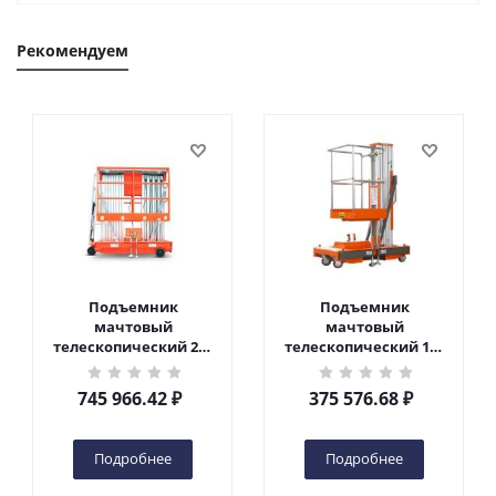
Рекомендуем
Подъемник
Подъемник
мачтовый
мачтовый
телескопический 200
телескопический 125
кг 10 м TOR GTWY10-
кг 6 м TOR GTWY6-100
200S DC 2-мачтовый
DC 1-мачтовый
745 966.42
₽
375 576.68
₽
(автономный) (N) в
(автономный) (G) в
Чебоксарах
Чебоксарах
Подробнее
Подробнее