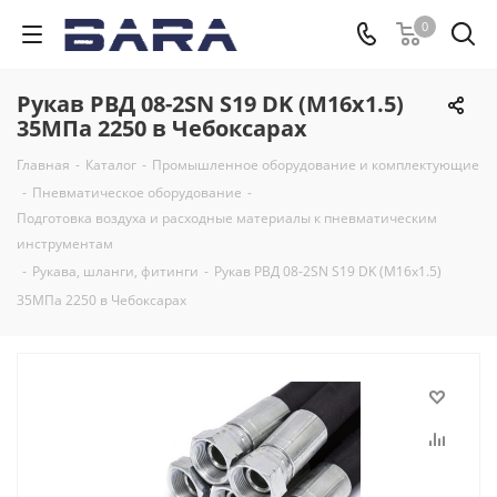
0
Рукав РВД 08-2SN S19 DK (М16х1.5)
35МПа 2250 в Чебоксарах
Главная
-
Каталог
-
Промышленное оборудование и комплектующие
-
Пневматическое оборудование
-
Подготовка воздуха и расходные материалы к пневматическим
инструментам
-
Рукава, шланги, фитинги
-
Рукав РВД 08-2SN S19 DK (М16х1.5)
35МПа 2250 в Чебоксарах