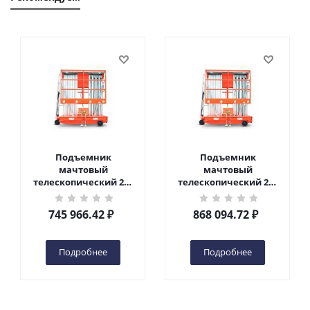
Подъемник
Подъемник
мачтовый
мачтовый
телескопический 200
телескопический 200
кг 10 м TOR GTWY10-
кг 12 м TOR GTWY12-
200S DC 2-мачтовый
200S DC 2-мачтовый
745 966.42
₽
868 094.72
₽
(автономный) (N) в
(автономный) (N) в
Чебоксарах
Чебоксарах
Подробнее
Подробнее