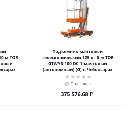
вый
Подъемник мачтовый
телескопический 125 кг 6 м TOR
товый
GTWY6-100 DC 1-мачтовый
оксарах
(автономный) (G) в Чебоксарах
Под заказ
375 576.68
₽