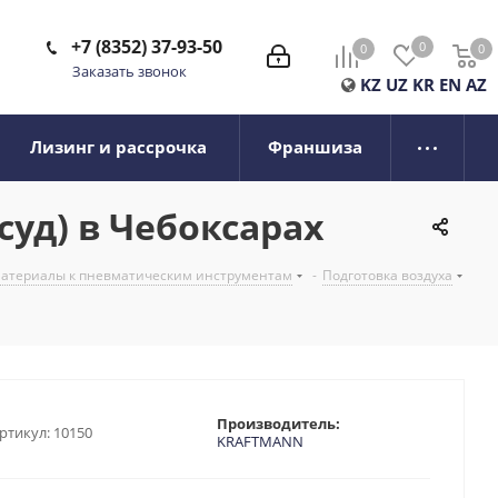
+7 (8352) 37-93-50
0
0
0
0
Заказать звонок
KZ
UZ
KR
EN
AZ
Лизинг и рассрочка
Франшиза
уд) в Чебоксарах
 материалы к пневматическим инструментам
-
Подготовка воздуха
Производитель:
ртикул:
10150
KRAFTMANN