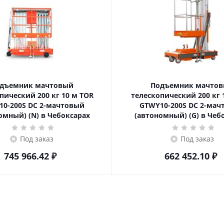
дъемник мачтовый
Подъемник мачто
ский 200 кг 10 м TOR
телескопический 200 кг 10 м TOR
10-200S DC 2-мачтовый
GTWY10-200S DC 2-мач
омный) (N) в Чебоксарах
(автономный) (G) в Чеб
Под заказ
Под заказ
745 966.42
₽
662 452.10
₽