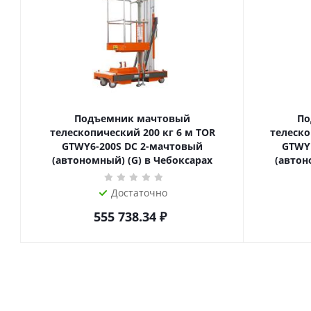
Подъемник мачтовый
По
телескопический 200 кг 6 м TOR
телескопиче
GTWY6-200S DC 2-мачтовый
GTWY
(автономный) (G) в Чебоксарах
(автон
Достаточно
555 738.34
₽