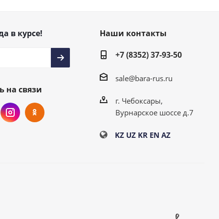
да в курсе!
Наши контакты
+7 (8352) 37-93-50
sale@bara-rus.ru
ь на связи
г. Чебоксары,
Вурнарское шоссе д.7
KZ
UZ
KR
EN
AZ