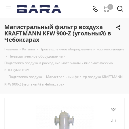
0
Магистральный фильтр воздуха
KRAFTMANN KFW 900-Z (угольный) в
Чебоксарах
Главная
-
Каталог
-
Промышленное оборудование и комплектующие
-
Пневматическое оборудование
-
Подготовка воздуха и расходные материалы к пневматическим
инструментам
-
Подготовка воздуха
-
Магистральный фильтр воздуха KRAFTMANN
KFW 900-Z (угольный) в Чебоксарах