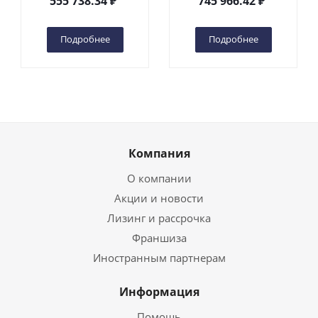
555 738.34
₽
745 966.42
₽
(автономный) (G) в
(автономный) (N) в
Чебоксарах
Чебоксарах
Подробнее
Подробнее
Компания
О компании
Акции и новости
Лизинг и рассрочка
Франшиза
Иностранным партнерам
Информация
Помощь