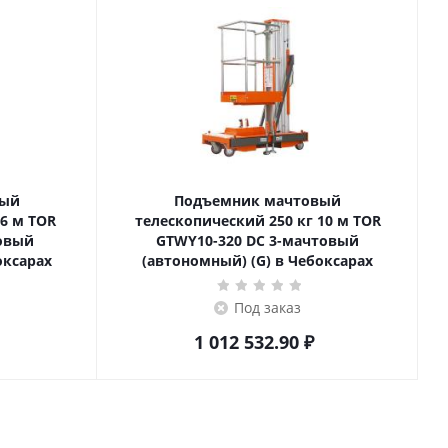
вый
Подъемник мачтовый
телескопический 250 кг 10 м TOR
товый
GTWY10-320 DC 3-мачтовый
оксарах
(автономный) (G) в Чебоксарах
Под заказ
1 012 532.90
₽