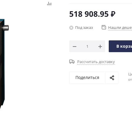
518 908.95
₽
Под заказ
Нашли деше
В корз
Рассчитать доставку
Ц
Поделиться
о