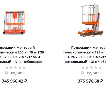
дъемник мачтовый
Подъемник мачто
ский 200 кг 10 м TOR
телескопический 125 кг 6 м TOR
10-200S DC 2-мачтовый
GTWY6-100 DC 1-мач
омный) (N) в Чебоксарах
(автономный) (G) в Чеб
Под заказ
Под заказ
745 966.42
₽
375 576.68
₽