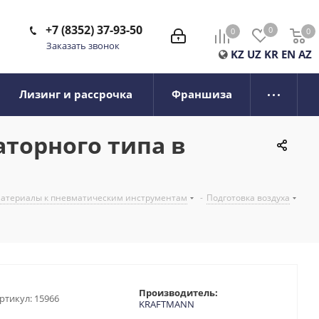
+7 (8352) 37-93-50
0
0
0
0
Заказать звонок
KZ
UZ
KR
EN
AZ
Лизинг и рассрочка
Франшиза
торного типа в
 материалы к пневматическим инструментам
-
Подготовка воздуха
Производитель:
ртикул:
15966
KRAFTMANN