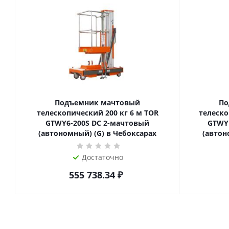
Подъемник мачтовый
По
телескопический 200 кг 6 м TOR
телескопиче
GTWY6-200S DC 2-мачтовый
GTWY
(автономный) (G) в Чебоксарах
(автон
Достаточно
555 738.34
₽