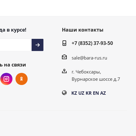
да в курсе!
Наши контакты
+7 (8352) 37-93-50
sale@bara-rus.ru
ь на связи
г. Чебоксары,
Вурнарское шоссе д.7
KZ
UZ
KR
EN
AZ