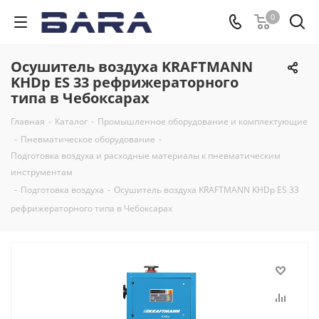
0
Осушитель воздуха KRAFTMANN
KHDp ES 33 рефрижераторного
типа в Чебоксарах
Главная
-
Каталог
-
Промышленное оборудование и комплектующие
-
Пневматическое оборудование
-
Подготовка воздуха и расходные материалы к пневматическим
инструментам
-
Подготовка воздуха
-
Осушитель воздуха KRAFTMANN KHDp ES 33
рефрижераторного типа в Чебоксарах