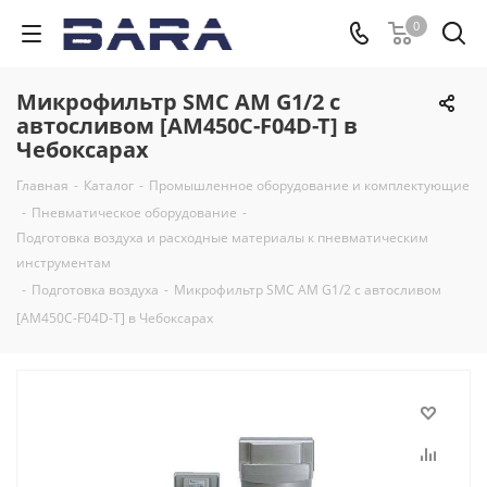
0
Микрофильтр SMC AM G1/2 с
автосливом [AM450C-F04D-T] в
Чебоксарах
Главная
-
Каталог
-
Промышленное оборудование и комплектующие
-
Пневматическое оборудование
-
Подготовка воздуха и расходные материалы к пневматическим
инструментам
-
Подготовка воздуха
-
Микрофильтр SMC AM G1/2 с автосливом
[AM450C-F04D-T] в Чебоксарах