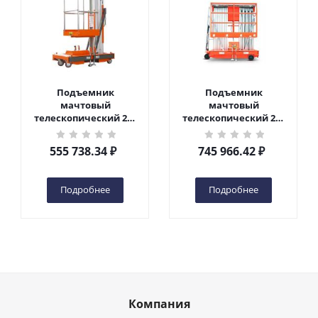
Подъемник
Подъемник
мачтовый
мачтовый
телескопический 200
телескопический 200
кг 6 м TOR GTWY6-200S
кг 10 м TOR GTWY10-
DC 2-мачтовый
200S DC 2-мачтовый
555 738.34
₽
745 966.42
₽
(автономный) (G) в
(автономный) (N) в
Чебоксарах
Чебоксарах
Подробнее
Подробнее
Компания