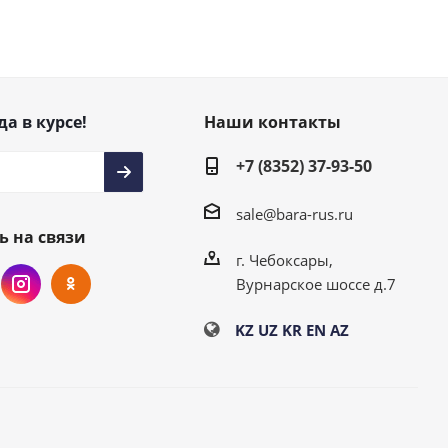
да в курсе!
Наши контакты
+7 (8352) 37-93-50
sale@bara-rus.ru
ь на связи
г. Чебоксары,
Вурнарское шоссе д.7
KZ
UZ
KR
EN
AZ