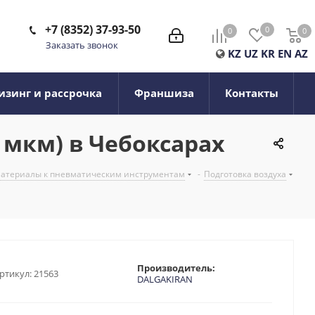
+7 (8352) 37-93-50
0
0
0
0
Заказать звонок
KZ
UZ
KR
EN
AZ
изинг и рассрочка
Франшиза
Контакты
 мкм) в Чебоксарах
 материалы к пневматическим инструментам
-
Подготовка воздуха
Производитель:
ртикул:
21563
DALGAKIRAN