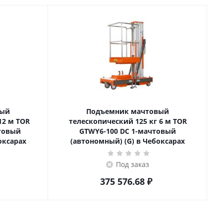
вый
Подъемник мачтовый
телескопический 125 кг 6 м TOR
товый
GTWY6-100 DC 1-мачтовый
оксарах
(автономный) (G) в Чебоксарах
Под заказ
375 576.68
₽