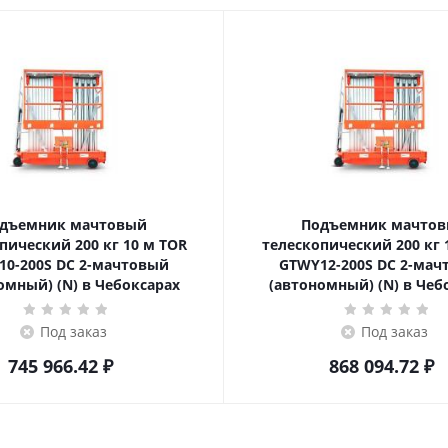
дъемник мачтовый
Подъемник мачто
ский 200 кг 10 м TOR
телескопический 200 кг 12 м TOR
10-200S DC 2-мачтовый
GTWY12-200S DC 2-мач
омный) (N) в Чебоксарах
(автономный) (N) в Чеб
Под заказ
Под заказ
745 966.42
₽
868 094.72
₽