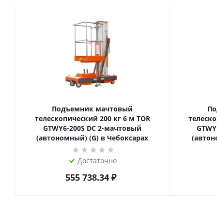
Подъемник мачтовый
По
телескопический 200 кг 6 м TOR
телескопиче
GTWY6-200S DC 2-мачтовый
GTWY
(автономный) (G) в Чебоксарах
(автон
Достаточно
555 738.34
₽