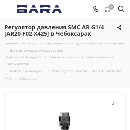
0
Регулятор давления SMC AR G1/4
[AR20-F02-X425] в Чебоксарах
Главная
-
Каталог
-
Промышленное оборудование и комплектующие
-
Пневматическое оборудование
-
Подготовка воздуха и расходные материалы к пневматическим
инструментам
-
Подготовка воздуха
-
Регулятор давления SMC AR G1/4 [AR20-F02-
X425] в Чебоксарах