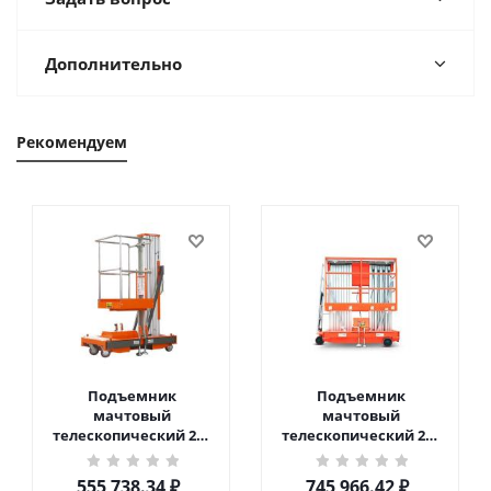
Дополнительно
Рекомендуем
Подъемник
Подъемник
мачтовый
мачтовый
телескопический 200
телескопический 200
кг 6 м TOR GTWY6-200S
кг 10 м TOR GTWY10-
DC 2-мачтовый
200S DC 2-мачтовый
555 738.34
₽
745 966.42
₽