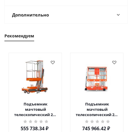
Дополнительно
Рекомендуем
Подъемник
Подъемник
мачтовый
мачтовый
телескопический 200
телескопический 200
кг 6 м TOR GTWY6-200S
кг 10 м TOR GTWY10-
DC 2-мачтовый
200S DC 2-мачтовый
555 738.34
₽
745 966.42
₽
(автономный) (G) в
(автономный) (N) в