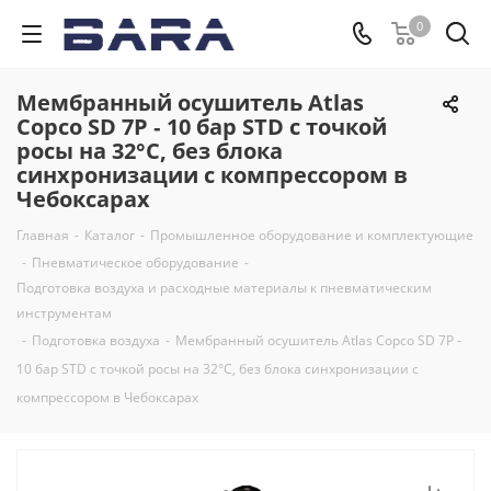
0
Мембранный осушитель Atlas
Copco SD 7P ‑ 10 бар STD с точкой
росы на 32°С, без блока
синхронизации с компрессором в
Чебоксарах
Главная
-
Каталог
-
Промышленное оборудование и комплектующие
-
Пневматическое оборудование
-
Подготовка воздуха и расходные материалы к пневматическим
инструментам
-
Подготовка воздуха
-
Мембранный осушитель Atlas Copco SD 7P ‑
10 бар STD с точкой росы на 32°С, без блока синхронизации с
компрессором в Чебоксарах