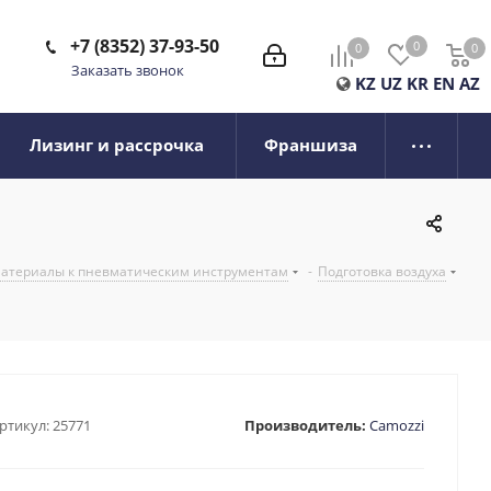
+7 (8352) 37-93-50
0
0
0
0
Заказать звонок
KZ
UZ
KR
EN
AZ
Лизинг и рассрочка
Франшиза
 материалы к пневматическим инструментам
-
Подготовка воздуха
ртикул:
25771
Производитель:
Camozzi