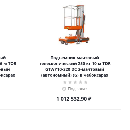
вый
Подъемник мачтовый
телескопический 250 кг 10 м TOR
товый
GTWY10-320 DC 3-мачтовый
оксарах
(автономный) (G) в Чебоксарах
Под заказ
1 012 532.90
₽