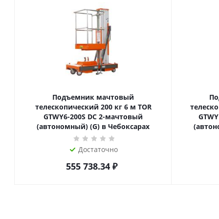
Подъемник мачтовый
По
телескопический 200 кг 6 м TOR
телескопиче
GTWY6-200S DC 2-мачтовый
GTWY
(автономный) (G) в Чебоксарах
(автон
Достаточно
555 738.34
₽