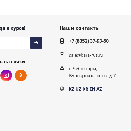
да в курсе!
Наши контакты
+7 (8352) 37-93-50
sale@bara-rus.ru
ь на связи
г. Чебоксары,
Вурнарское шоссе д.7
KZ
UZ
KR
EN
AZ