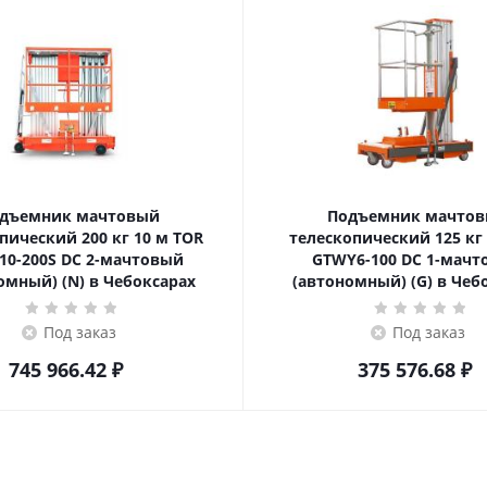
дъемник мачтовый
Подъемник мачто
ский 200 кг 10 м TOR
телескопический 125 кг 6 м TOR
10-200S DC 2-мачтовый
GTWY6-100 DC 1-мач
омный) (N) в Чебоксарах
(автономный) (G) в Чеб
Под заказ
Под заказ
745 966.42
₽
375 576.68
₽