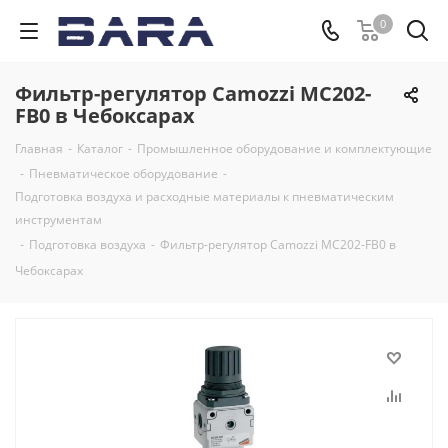
0
Фильтр-регулятор Camozzi MC202-
FB0 в Чебоксарах
Главная
-
Каталог
-
Промышленное оборудование и комплектующие
-
Пневматическое оборудование
-
Подготовка воздуха и расходные материалы к пневматическим
инструментам
-
Подготовка воздуха
-
Фильтр-регулятор Camozzi MC202-FB0 в
Чебоксарах