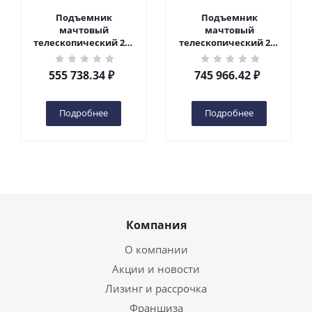
Подъемник
Подъемник
мачтовый
мачтовый
телескопический 200
телескопический 200
кг 6 м TOR GTWY6-200S
кг 10 м TOR GTWY10-
DC 2-мачтовый
200S DC 2-мачтовый
555 738.34
₽
745 966.42
₽
(автономный) (G) в
(автономный) (N) в
Чебоксарах
Чебоксарах
Подробнее
Подробнее
Компания
О компании
Акции и новости
Лизинг и рассрочка
Франшиза