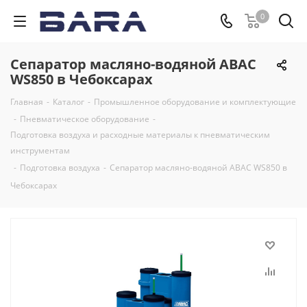
0
Сепаратор масляно-водяной ABAC
WS850 в Чебоксарах
Главная
-
Каталог
-
Промышленное оборудование и комплектующие
-
Пневматическое оборудование
-
Подготовка воздуха и расходные материалы к пневматическим
инструментам
-
Подготовка воздуха
-
Сепаратор масляно-водяной ABAC WS850 в
Чебоксарах