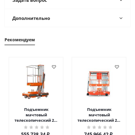
Задать вопрос
Дополнительно
Рекомендуем
Подъемник
Подъемник
мачтовый
мачтовый
телескопический 200
телескопический 200
кг 6 м TOR GTWY6-200S
кг 10 м TOR GTWY10-
DC 2-мачтовый
200S DC 2-мачтовый
555 738.34
₽
745 966.42
₽