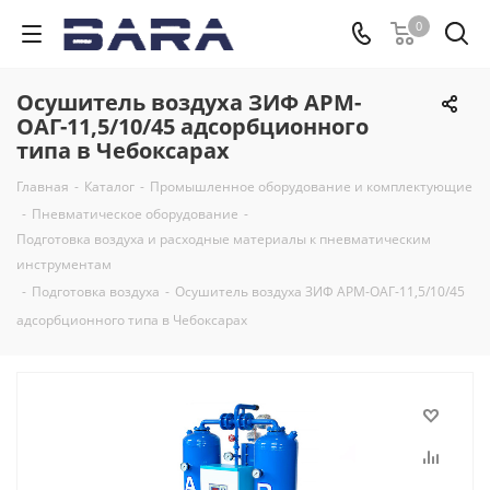
0
Осушитель воздуха ЗИФ АРМ-
ОАГ-11,5/10/45 адсорбционного
типа в Чебоксарах
Главная
-
Каталог
-
Промышленное оборудование и комплектующие
-
Пневматическое оборудование
-
Подготовка воздуха и расходные материалы к пневматическим
инструментам
-
Подготовка воздуха
-
Осушитель воздуха ЗИФ АРМ-ОАГ-11,5/10/45
адсорбционного типа в Чебоксарах