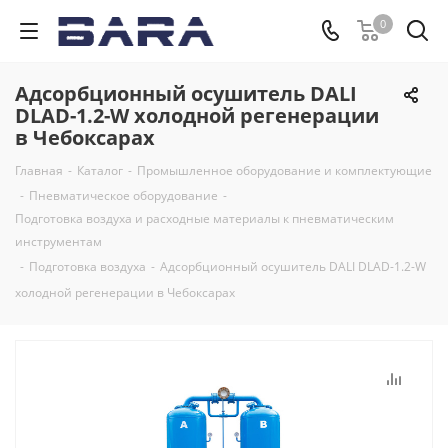
0
Адсорбционный осушитель DALI
DLAD-1.2-W холодной регенерации
в Чебоксарах
Главная
-
Каталог
-
Промышленное оборудование и комплектующие
-
Пневматическое оборудование
-
Подготовка воздуха и расходные материалы к пневматическим
инструментам
-
Подготовка воздуха
-
Адсорбционный осушитель DALI DLAD-1.2-W
холодной регенерации в Чебоксарах