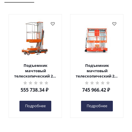
Подъемник
Подъемник
мачтовый
мачтовый
телескопический 200
телескопический 200
кг 6 м TOR GTWY6-200S
кг 10 м TOR GTWY10-
DC 2-мачтовый
200S DC 2-мачтовый
555 738.34
₽
745 966.42
₽
(автономный) (G) в
(автономный) (N) в
Чебоксарах
Чебоксарах
Подробнее
Подробнее