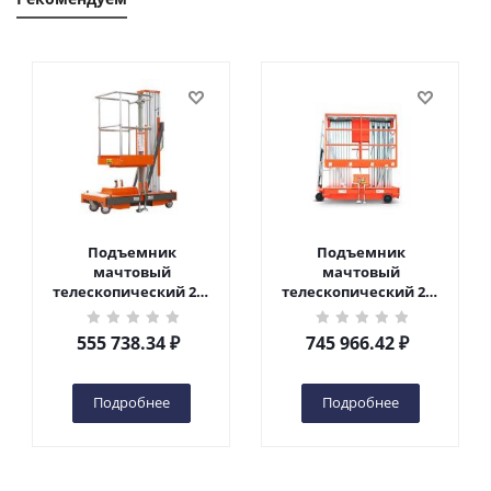
Подъемник
Подъемник
мачтовый
мачтовый
телескопический 200
телескопический 200
кг 6 м TOR GTWY6-200S
кг 10 м TOR GTWY10-
DC 2-мачтовый
200S DC 2-мачтовый
555 738.34
₽
745 966.42
₽
(автономный) (G) в
(автономный) (N) в
Чебоксарах
Чебоксарах
Подробнее
Подробнее