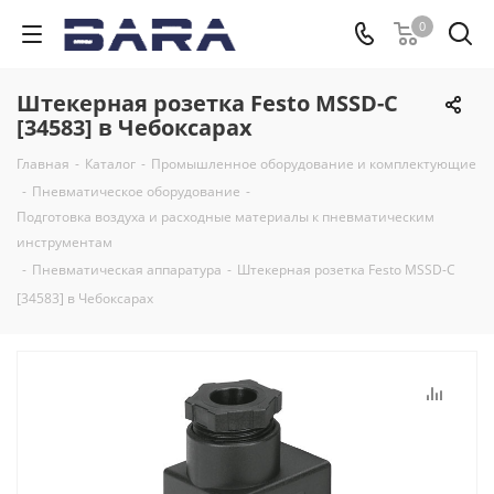
0
Штекерная розетка Festo MSSD-C
[34583] в Чебоксарах
Главная
-
Каталог
-
Промышленное оборудование и комплектующие
-
Пневматическое оборудование
-
Подготовка воздуха и расходные материалы к пневматическим
инструментам
-
Пневматическая аппаратура
-
Штекерная розетка Festo MSSD-C
[34583] в Чебоксарах