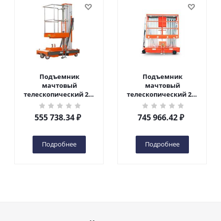
Подъемник
Подъемник
мачтовый
мачтовый
телескопический 200
телескопический 200
кг 6 м TOR GTWY6-200S
кг 10 м TOR GTWY10-
DC 2-мачтовый
200S DC 2-мачтовый
555 738.34
₽
745 966.42
₽
(автономный) (G) в
(автономный) (N) в
Чебоксарах
Чебоксарах
Подробнее
Подробнее