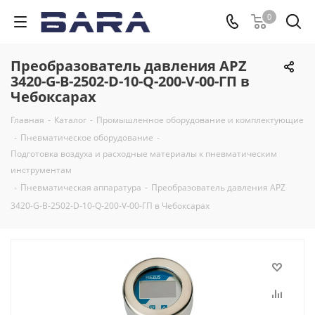
0
Преобразователь давления APZ
3420-G-B-2502-D-10-Q-200-V-00-ГП в
Чебоксарах
Главная
-
Каталог
-
Промышленное оборудование и комплектующие
-
Пневматическое оборудование
-
Подготовка воздуха и расходные материалы к пневматическим
инструментам
-
Пневматическая аппаратура
-
Преобразователь давления APZ
3420-G-B-2502-D-10-Q-200-V-00-ГП в Чебоксарах