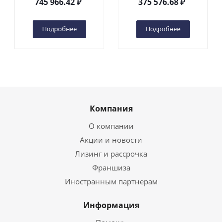
745 966.42
₽
375 576.68
₽
(автономный) (N) в
(автономный) (G) в
Чебоксарах
Чебоксарах
Подробнее
Подробнее
Компания
О компании
Акции и новости
Лизинг и рассрочка
Франшиза
Иностранным партнерам
Информация