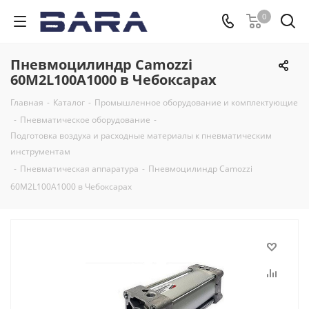
0
Пневмоцилиндр Camozzi
60M2L100A1000 в Чебоксарах
Главная
-
Каталог
-
Промышленное оборудование и комплектующие
-
Пневматическое оборудование
-
Подготовка воздуха и расходные материалы к пневматическим
инструментам
-
Пневматическая аппаратура
-
Пневмоцилиндр Camozzi
60M2L100A1000 в Чебоксарах