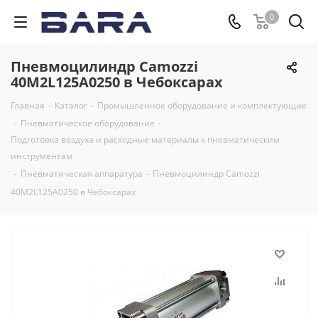
0
Пневмоцилиндр Camozzi
40M2L125A0250 в Чебоксарах
Главная
-
Каталог
-
Промышленное оборудование и комплектующие
-
Пневматическое оборудование
-
Подготовка воздуха и расходные материалы к пневматическим
инструментам
-
Пневматическая аппаратура
-
Пневмоцилиндр Camozzi
40M2L125A0250 в Чебоксарах