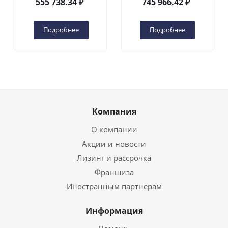
555 738.34
₽
745 966.42
₽
(автономный) (G) в
(автономный) (N) в
Чебоксарах
Чебоксарах
Подробнее
Подробнее
Компания
О компании
Акции и новости
Лизинг и рассрочка
Франшиза
Иностранным партнерам
Информация