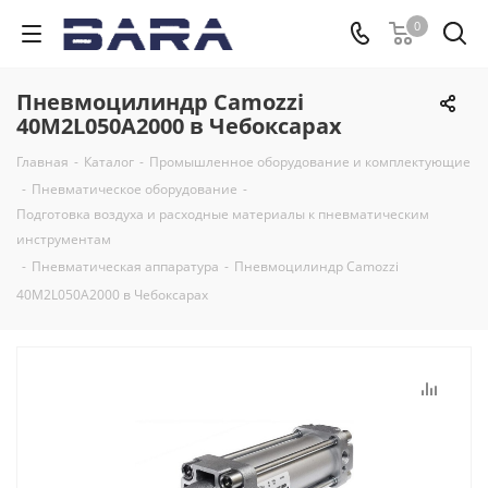
0
Пневмоцилиндр Camozzi
40M2L050A2000 в Чебоксарах
Главная
-
Каталог
-
Промышленное оборудование и комплектующие
-
Пневматическое оборудование
-
Подготовка воздуха и расходные материалы к пневматическим
инструментам
-
Пневматическая аппаратура
-
Пневмоцилиндр Camozzi
40M2L050A2000 в Чебоксарах