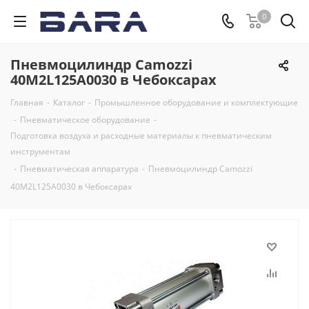
0
Пневмоцилиндр Camozzi
40M2L125A0030 в Чебоксарах
Главная
-
Каталог
-
Промышленное оборудование и комплектующие
-
Пневматическое оборудование
-
Подготовка воздуха и расходные материалы к пневматическим
инструментам
-
Пневматическая аппаратура
-
Пневмоцилиндр Camozzi
40M2L125A0030 в Чебоксарах