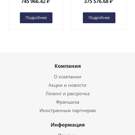
745 966.42
₽
375 576.68
₽
(автономный) (N) в
(автономный) (G) в
Чебоксарах
Чебоксарах
Подробнее
Подробнее
Компания
О компании
Акции и новости
Лизинг и рассрочка
Франшиза
Иностранным партнерам
Информация