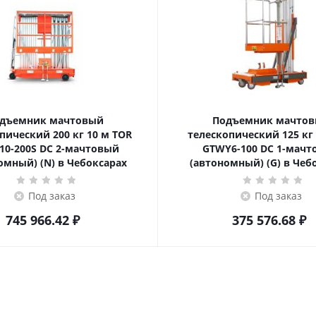
дъемник мачтовый
Подъемник мачто
ский 200 кг 10 м TOR
телескопический 125 кг 6 м TOR
10-200S DC 2-мачтовый
GTWY6-100 DC 1-мач
омный) (N) в Чебоксарах
(автономный) (G) в Чеб
Под заказ
Под заказ
745 966.42
₽
375 576.68
₽