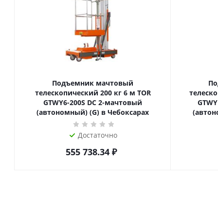
Подъемник мачтовый
По
телескопический 200 кг 6 м TOR
телескопиче
GTWY6-200S DC 2-мачтовый
GTWY
(автономный) (G) в Чебоксарах
(автон
Достаточно
555 738.34
₽