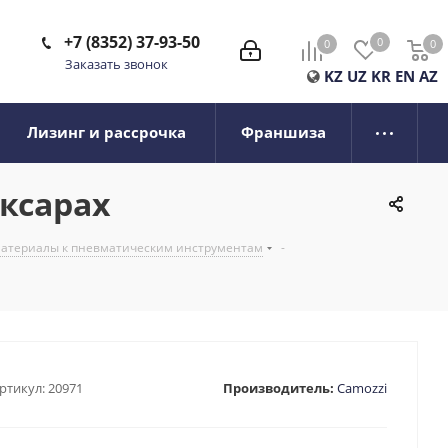
+7 (8352) 37-93-50
0
0
0
0
Заказать звонок
KZ
UZ
KR
EN
AZ
Лизинг и рассрочка
Франшиза
оксарах
 материалы к пневматическим инструментам
-
ртикул:
20971
Производитель:
Camozzi