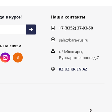
да в курсе!
Наши контакты
+7 (8352) 37-93-50
sale@bara-rus.ru
ь на связи
г. Чебоксары,
Вурнарское шоссе д.7
KZ
UZ
KR
EN
AZ