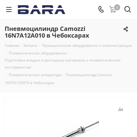
0
Пневмоцилиндр Camozzi
16N7A12A010 в Чебоксарах
Главная
-
Каталог
-
Промышленное оборудование и комплектующие
-
Пневматическое оборудование
-
Подготовка воздуха и расходные материалы к пневматическим
инструментам
-
Пневматическая аппаратура
-
Пневмоцилиндр Camozzi
16N7A12A010 в Чебоксарах