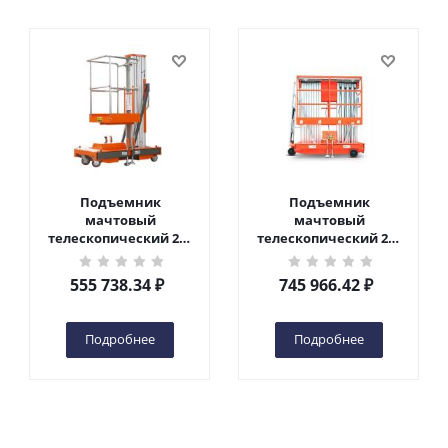
Подъемник
Подъемник
мачтовый
мачтовый
телескопический 200
телескопический 200
кг 6 м TOR GTWY6-200S
кг 10 м TOR GTWY10-
DC 2-мачтовый
200S DC 2-мачтовый
555 738.34
₽
745 966.42
₽
(автономный) (G) в
(автономный) (N) в
Чебоксарах
Чебоксарах
Подробнее
Подробнее