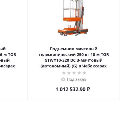
вый
Подъемник мачтовый
телескопический 250 кг 10 м TOR
товый
GTWY10-320 DC 3-мачтовый
оксарах
(автономный) (G) в Чебоксарах
Под заказ
1 012 532.90
₽