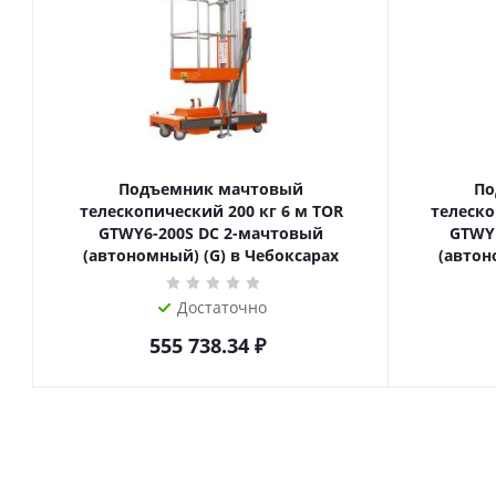
Подъемник мачтовый
По
телескопический 200 кг 6 м TOR
телескопиче
GTWY6-200S DC 2-мачтовый
GTWY
(автономный) (G) в Чебоксарах
(автон
Достаточно
555 738.34
₽