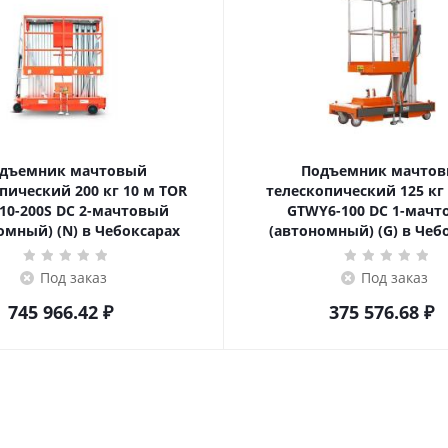
дъемник мачтовый
Подъемник мачто
ский 200 кг 10 м TOR
телескопический 125 кг 6 м TOR
10-200S DC 2-мачтовый
GTWY6-100 DC 1-мач
омный) (N) в Чебоксарах
(автономный) (G) в Чеб
Под заказ
Под заказ
745 966.42
₽
375 576.68
₽