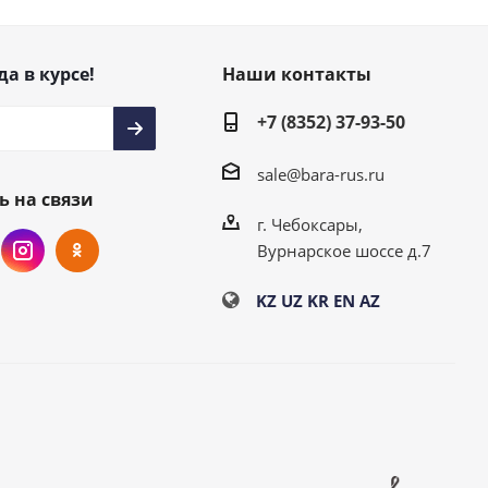
да в курсе!
Наши контакты
+7 (8352) 37-93-50
sale@bara-rus.ru
ь на связи
г. Чебоксары,
Вурнарское шоссе д.7
KZ
UZ
KR
EN
AZ