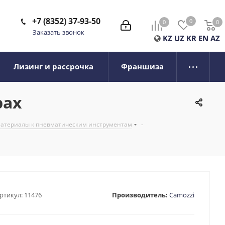
+7 (8352) 37-93-50
0
0
0
0
Заказать звонок
KZ
UZ
KR
EN
AZ
Лизинг и рассрочка
Франшиза
рах
 материалы к пневматическим инструментам
-
ртикул:
11476
Производитель:
Camozzi