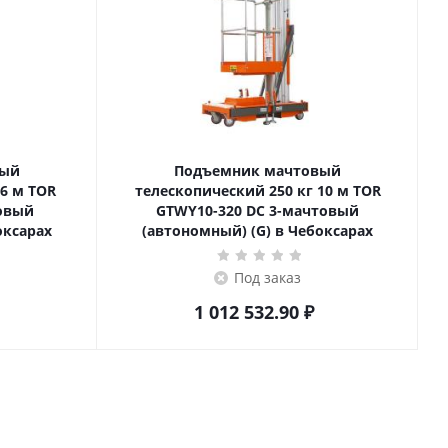
вый
Подъемник мачтовый
телескопический 250 кг 10 м TOR
товый
GTWY10-320 DC 3-мачтовый
оксарах
(автономный) (G) в Чебоксарах
Под заказ
1 012 532.90
₽