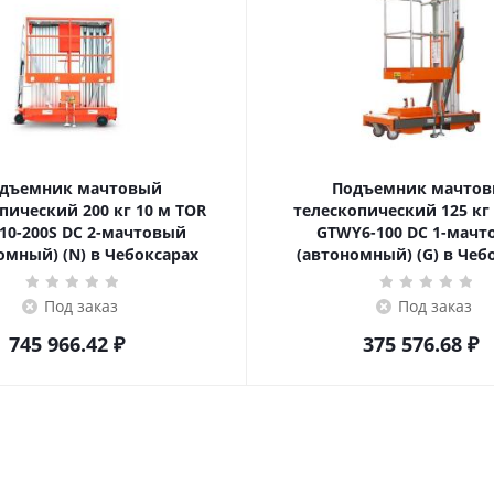
дъемник мачтовый
Подъемник мачто
ский 200 кг 10 м TOR
телескопический 125 кг 6 м TOR
10-200S DC 2-мачтовый
GTWY6-100 DC 1-мач
омный) (N) в Чебоксарах
(автономный) (G) в Чеб
Под заказ
Под заказ
745 966.42
₽
375 576.68
₽