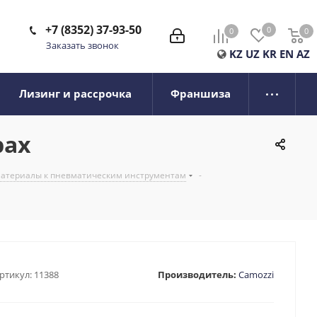
+7 (8352) 37-93-50
0
0
0
0
Заказать звонок
KZ
UZ
KR
EN
AZ
Лизинг и рассрочка
Франшиза
рах
 материалы к пневматическим инструментам
-
ртикул:
11388
Производитель:
Camozzi