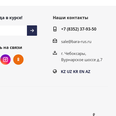
да в курсе!
Наши контакты
+7 (8352) 37-93-50
sale@bara-rus.ru
ь на связи
г. Чебоксары,
Вурнарское шоссе д.7
KZ
UZ
KR
EN
AZ