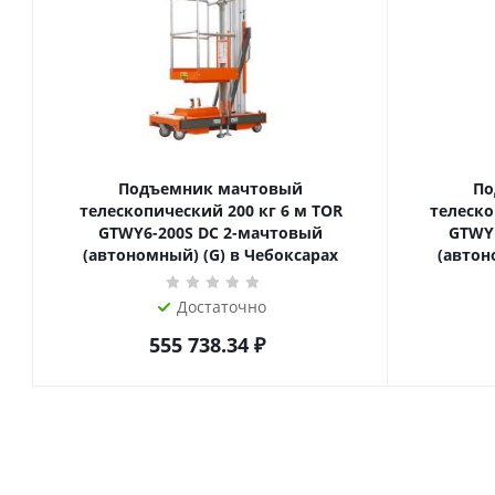
Подъемник мачтовый
По
телескопический 200 кг 6 м TOR
телескопиче
GTWY6-200S DC 2-мачтовый
GTWY
(автономный) (G) в Чебоксарах
(автон
Достаточно
555 738.34
₽