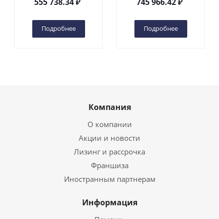
555 738.34
₽
745 966.42
₽
(автономный) (G) в
(автономный) (N) в
Чебоксарах
Чебоксарах
Подробнее
Подробнее
Компания
О компании
Акции и новости
Лизинг и рассрочка
Франшиза
Иностранным партнерам
Информация