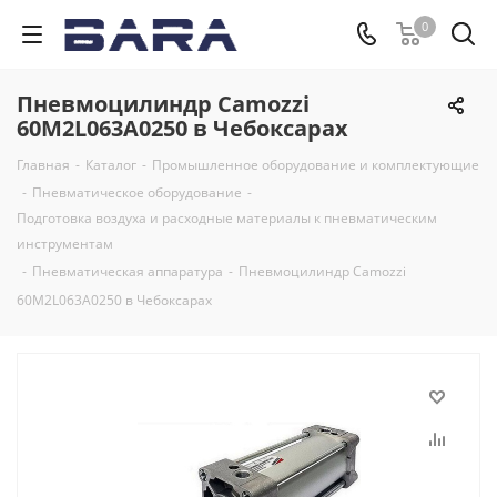
0
Пневмоцилиндр Camozzi
60M2L063A0250 в Чебоксарах
Главная
-
Каталог
-
Промышленное оборудование и комплектующие
-
Пневматическое оборудование
-
Подготовка воздуха и расходные материалы к пневматическим
инструментам
-
Пневматическая аппаратура
-
Пневмоцилиндр Camozzi
60M2L063A0250 в Чебоксарах