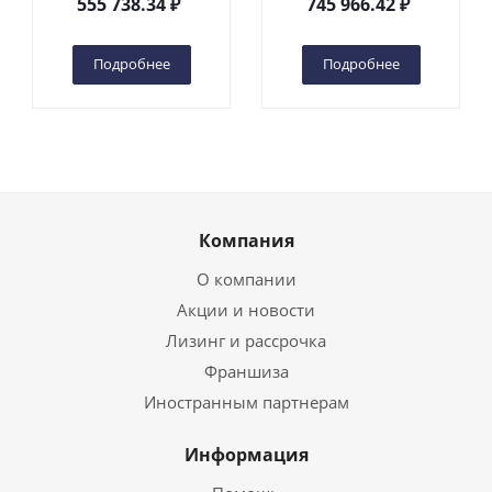
555 738.34
₽
745 966.42
₽
(автономный) (G) в
(автономный) (N) в
Чебоксарах
Чебоксарах
Подробнее
Подробнее
Компания
О компании
Акции и новости
Лизинг и рассрочка
Франшиза
Иностранным партнерам
Информация