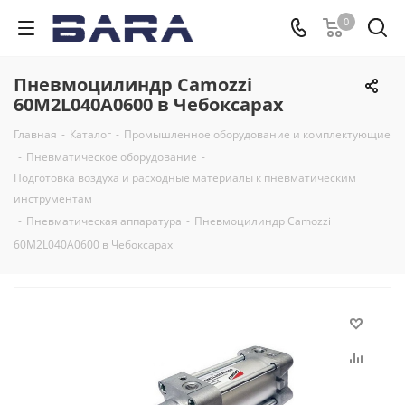
0
Пневмоцилиндр Camozzi
60M2L040A0600 в Чебоксарах
Главная
-
Каталог
-
Промышленное оборудование и комплектующие
-
Пневматическое оборудование
-
Подготовка воздуха и расходные материалы к пневматическим
инструментам
-
Пневматическая аппаратура
-
Пневмоцилиндр Camozzi
60M2L040A0600 в Чебоксарах