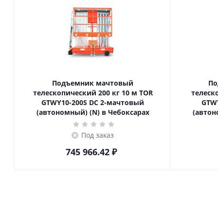
Подъемник мачтовый
По
телескопический 200 кг 10 м TOR
телескопич
GTWY10-200S DC 2-мачтовый
GTWY
(автономный) (N) в Чебоксарах
(автон
Под заказ
745 966.42
₽