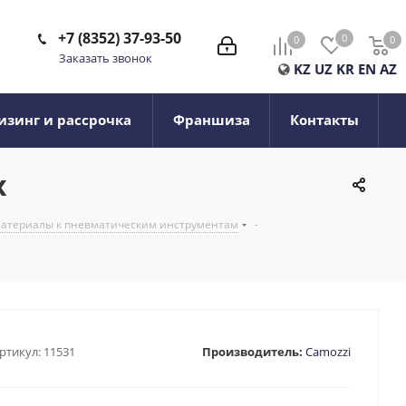
+7 (8352) 37-93-50
0
0
0
0
Заказать звонок
KZ
UZ
KR
EN
AZ
изинг и рассрочка
Франшиза
Контакты
х
 материалы к пневматическим инструментам
-
ртикул:
11531
Производитель:
Camozzi