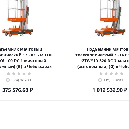
дъемник мачтовый
Подъемник мачто
еский 125 кг 6 м TOR
телескопический 250 кг 10 м TOR
6-100 DC 1-мачтовый
GTWY10-320 DC 3-мач
омный) (G) в Чебоксарах
(автономный) (G) в Чеб
Под заказ
Под заказ
375 576.68
₽
1 012 532.90
₽