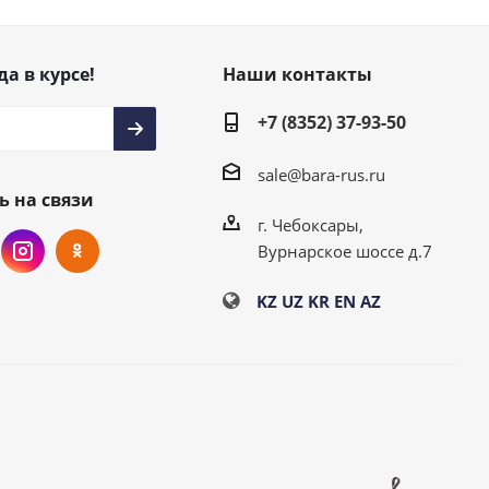
да в курсе!
Наши контакты
+7 (8352) 37-93-50
sale@bara-rus.ru
ь на связи
г. Чебоксары,
Вурнарское шоссе д.7
KZ
UZ
KR
EN
AZ