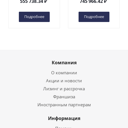
555 738.34
₽
745 966.42
₽
(автономный) (G) в
(автономный) (N) в
Чебоксарах
Чебоксарах
Подробнее
Подробнее
Компания
О компании
Акции и новости
Лизинг и рассрочка
Франшиза
Иностранным партнерам
Информация