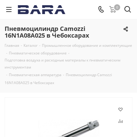
0
Пневмоцилиндр Camozzi
16N1A08A025 в Чебоксарах
Главная
-
Каталог
-
Промышленное оборудование и комплектующие
-
Пневматическое оборудование
-
Подготовка воздуха и расходные материалы к пневматическим
инструментам
-
Пневматическая аппаратура
-
Пневмоцилиндр Camozzi
16N1A08A025 в Чебоксарах