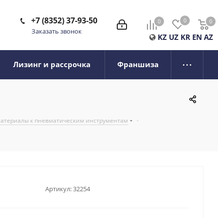
+7 (8352) 37-93-50
0
0
0
0
Заказать звонок
KZ
UZ
KR
EN
AZ
Лизинг и рассрочка
Франшиза
 материалы к пневматическим инструментам
-
Артикул:
32254