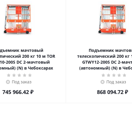
дъемник мачтовый
Подъемник мачто
ский 200 кг 10 м TOR
телескопический 200 кг 12 м TOR
10-200S DC 2-мачтовый
GTWY12-200S DC 2-мач
омный) (N) в Чебоксарах
(автономный) (N) в Чеб
Под заказ
Под заказ
745 966.42
₽
868 094.72
₽