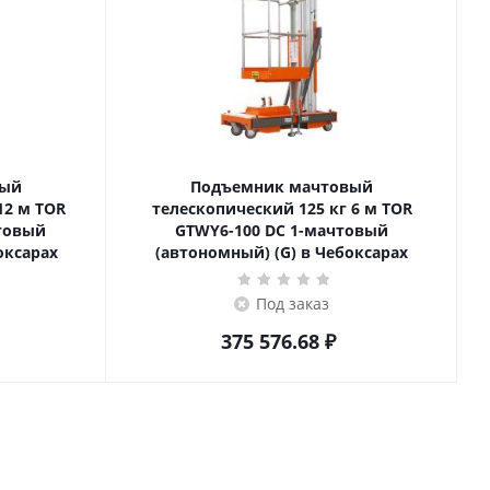
вый
Подъемник мачтовый
телескопический 125 кг 6 м TOR
товый
GTWY6-100 DC 1-мачтовый
оксарах
(автономный) (G) в Чебоксарах
Под заказ
375 576.68
₽