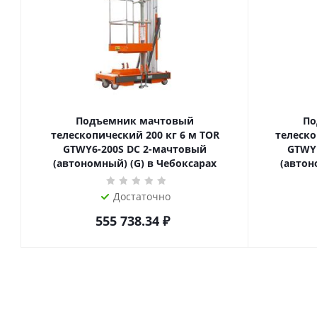
Подъемник мачтовый
По
телескопический 200 кг 6 м TOR
телескопиче
GTWY6-200S DC 2-мачтовый
GTWY
(автономный) (G) в Чебоксарах
(автон
Достаточно
555 738.34
₽