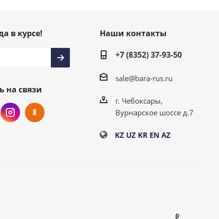
да в курсе!
Наши контакты
+7 (8352) 37-93-50
sale@bara-rus.ru
ь на связи
г. Чебоксары,
Вурнарское шоссе д.7
KZ
UZ
KR
EN
AZ