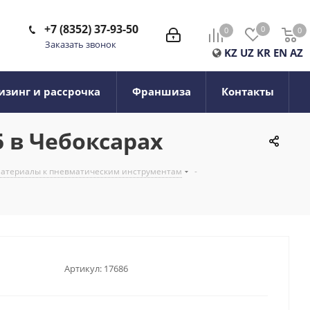
+7 (8352) 37-93-50
0
0
0
0
Заказать звонок
KZ
UZ
KR
EN
AZ
изинг и рассрочка
Франшиза
Контакты
5 в Чебоксарах
 материалы к пневматическим инструментам
-
Артикул:
17686