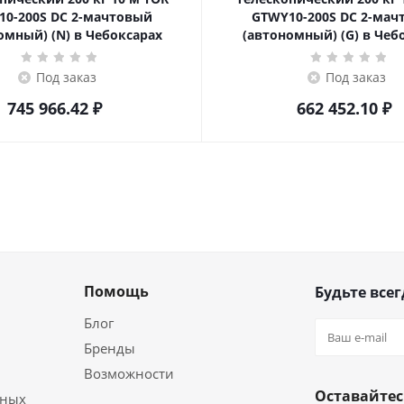
10-200S DC 2-мачтовый
GTWY10-200S DC 2-мач
омный) (N) в Чебоксарах
(автономный) (G) в Чеб
Под заказ
Под заказ
745 966.42
₽
662 452.10
₽
Помощь
Будьте всег
Блог
Бренды
Возможности
Оставайтес
ьных