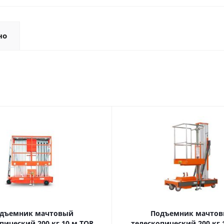
но
дъемник мачтовый
Подъемник мачто
ский 200 кг 10 м TOR
телескопический 200 кг 10 м TOR