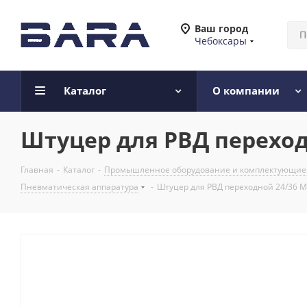
Ваш город
Чебоксары
Каталог
О компании
Штуцер для РВД переходн
Главная
-
Каталог
-
Промышленное оборудование и комплектующие
Пневматическая аппаратура
-
Штуцер для РВД переходной 24/36 М2