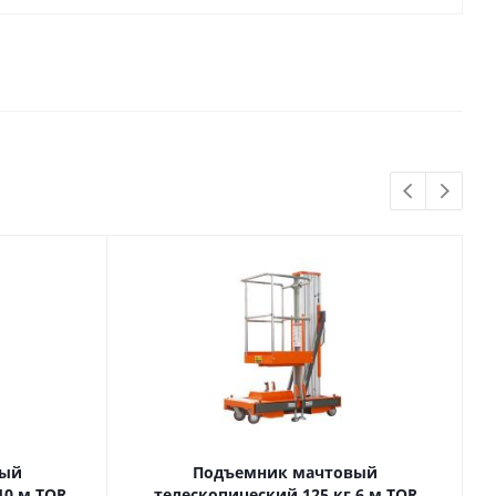
вый
Подъемник мачтовый
телескопический 125 кг 6 м TOR