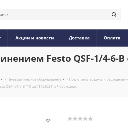
Акции и новости
Доставка
Оплата
ением Festo QSF-1/4-6-B (1
-
Пневматическое оборудование
-
Подготовка воздуха и расходные
 QSF-1/4-6-B (10 шт.) [153024] в Чебоксарах