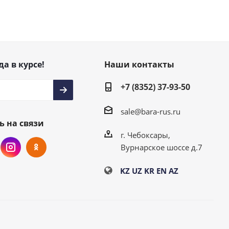
да в курсе!
Наши контакты
+7 (8352) 37-93-50
sale@bara-rus.ru
ь на связи
г. Чебоксары,
Вурнарское шоссе д.7
KZ
UZ
KR
EN
AZ