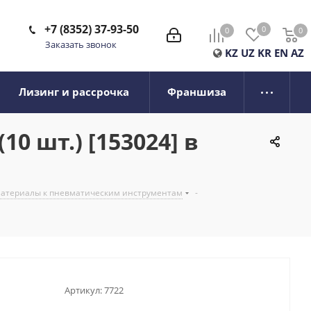
+7 (8352) 37-93-50
0
0
0
0
Заказать звонок
KZ
UZ
KR
EN
AZ
Лизинг и рассрочка
Франшиза
0 шт.) [153024] в
 материалы к пневматическим инструментам
-
Артикул:
7722