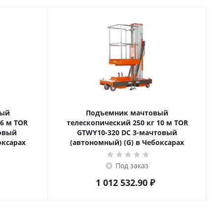
вый
Подъемник мачтовый
телескопический 250 кг 10 м TOR
товый
GTWY10-320 DC 3-мачтовый
оксарах
(автономный) (G) в Чебоксарах
Под заказ
1 012 532.90
₽