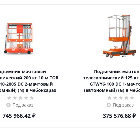
дъемник мачтовый
Подъемник мачто
ский 200 кг 10 м TOR
телескопический 125 кг 6 м TOR
10-200S DC 2-мачтовый
GTWY6-100 DC 1-мач
омный) (N) в Чебоксарах
(автономный) (G) в Чеб
Под заказ
Под заказ
745 966.42
₽
375 576.68
₽