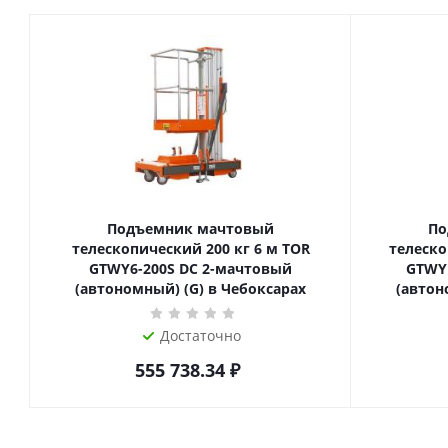
Подъемник мачтовый
По
телескопический 200 кг 6 м TOR
телескопиче
GTWY6-200S DC 2-мачтовый
GTWY
(автономный) (G) в Чебоксарах
(автон
Достаточно
555 738.34
₽