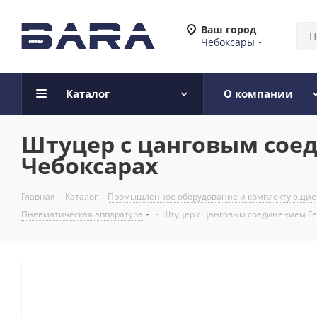
Ваш город
Чебоксары
Каталог
О компании
Штуцер с цанговым соедин
Чебоксарах
Главная
-
Каталог
-
Промышленное оборудование и комплектующие
Пневматическая аппаратура
-
Штуцер с цанговым соединением Festo