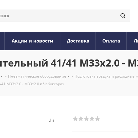
Акции и новости
Доставка
Оплата
Л
ельный 41/41 М33х2.0 - М
-
Пневматическое оборудование
-
Подготовка воздуха и расходные
41 М33х2.0 - М33х2.0 в Чебоксарах