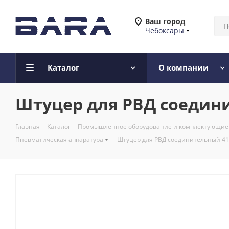
Ваш город
Чебоксары
Каталог
О компании
Штуцер для РВД соединит
Главная
-
Каталог
-
Промышленное оборудование и комплектующие
Пневматическая аппаратура
-
Штуцер для РВД соединительный 41/