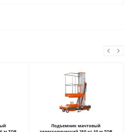
вый
Подъемник мачтовый
телескопический 250 кг 10 м TOR