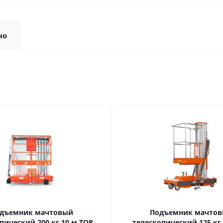
но
дъемник мачтовый
Подъемник мачто
ский 200 кг 10 м TOR
телескопический 125 кг 6 м TOR