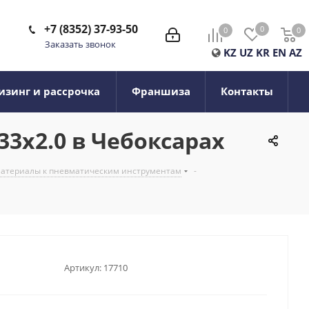
+7 (8352) 37-93-50
0
0
0
0
Заказать звонок
KZ
UZ
KR
EN
AZ
изинг и рассрочка
Франшиза
Контакты
33х2.0 в Чебоксарах
 материалы к пневматическим инструментам
-
Артикул:
17710