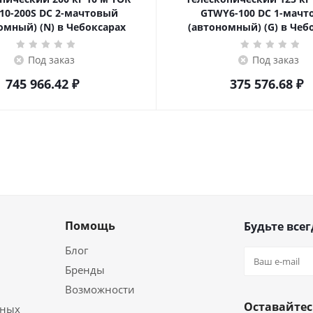
10-200S DC 2-мачтовый
GTWY6-100 DC 1-мач
омный) (N) в Чебоксарах
(автономный) (G) в Чеб
Под заказ
Под заказ
745 966.42
₽
375 576.68
₽
Помощь
Будьте всег
Блог
Бренды
Возможности
Оставайтес
ьных