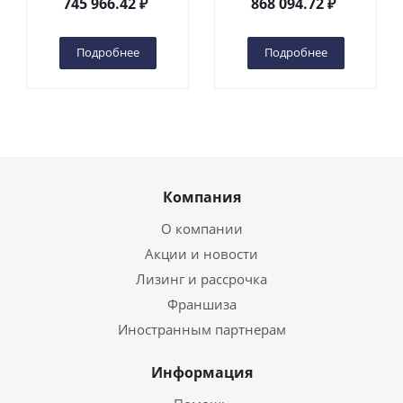
745 966.42
₽
868 094.72
₽
(автономный) (N) в
(автономный) (N) в
Чебоксарах
Чебоксарах
Подробнее
Подробнее
Компания
О компании
Акции и новости
Лизинг и рассрочка
Франшиза
Иностранным партнерам
Информация