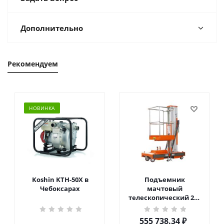
Дополнительно
Рекомендуем
НОВИНКА
Koshin KTH-50X в
Подъемник
Чебоксарах
мачтовый
телескопический 200
кг 6 м TOR GTWY6-200S
DC 2-мачтовый
555 738.34
₽