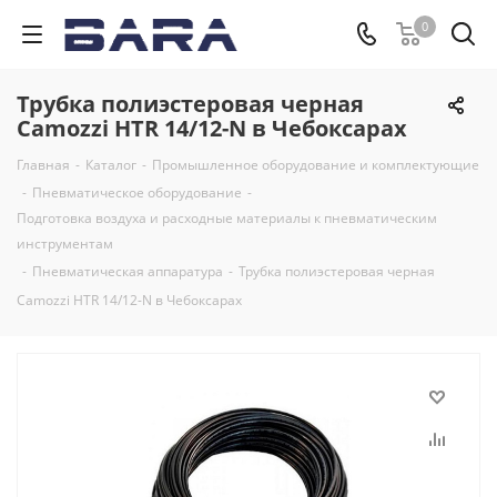
0
Трубка полиэстеровая черная
Camozzi HTR 14/12-N в Чебоксарах
Главная
-
Каталог
-
Промышленное оборудование и комплектующие
-
Пневматическое оборудование
-
Подготовка воздуха и расходные материалы к пневматическим
инструментам
-
Пневматическая аппаратура
-
Трубка полиэстеровая черная
Camozzi HTR 14/12-N в Чебоксарах