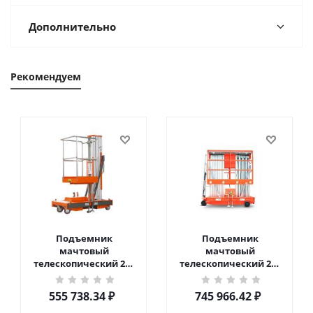
Дополнительно
Рекомендуем
Подъемник
Подъемник
мачтовый
мачтовый
телескопический 200
телескопический 200
кг 6 м TOR GTWY6-200S
кг 10 м TOR GTWY10-
DC 2-мачтовый
200S DC 2-мачтовый
555 738.34
₽
745 966.42
₽
(автономный) (G) в
(автономный) (N) в