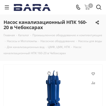
0
Насос канализационный НПК 160-
20 в Чебоксарах
Главная
-
Каталог
-
Промышленное оборудование и комплектующие
-
Насосы и Мотопомпы
-
Насосное оборудование
-
Насосы для воды
-
Для канализационных вод
-
ЦМФ, ЦМК, НПК
-
Насос
канализационный НПК 160-20 в Чебоксарах