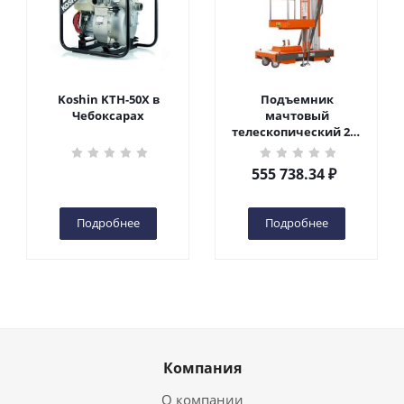
Koshin KTH-50X в
Подъемник
Чебоксарах
мачтовый
телескопический 200
кг 6 м TOR GTWY6-200S
DC 2-мачтовый
555 738.34
₽
(автономный) (G) в
Чебоксарах
Подробнее
Подробнее
Компания
О компании