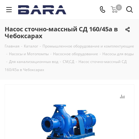
0
Насос сточно-массный СД 160/45а в
Чебоксарах
Главная
-
Каталог
-
Промышленное оборудование и комплектующие
-
Насосы и Мотопомпы
-
Насосное оборудование
-
Насосы для воды
-
Для канализационных вод
-
СМ,СД
-
Насос сточно-массный СД
160/45а в Чебоксарах