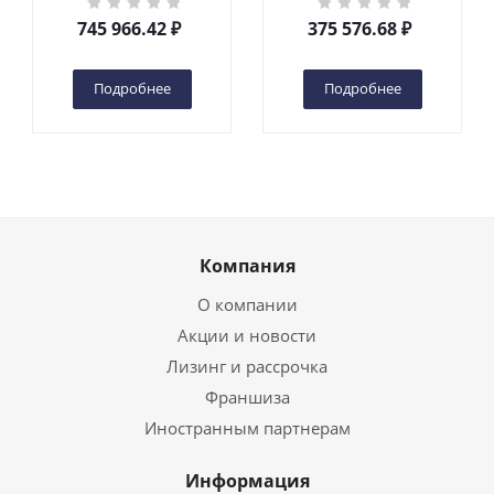
200S DC 2-мачтовый
DC 1-мачтовый
745 966.42
₽
375 576.68
₽
(автономный) (N) в
(автономный) (G) в
Чебоксарах
Чебоксарах
Подробнее
Подробнее
Компания
О компании
Акции и новости
Лизинг и рассрочка
Франшиза
Иностранным партнерам
Информация