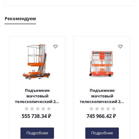
Рекомендуем
Подъемник
Подъемник
мачтовый
мачтовый
телескопический 200
телескопический 200
кг 6 м TOR GTWY6-200S
кг 10 м TOR GTWY10-
DC 2-мачтовый
200S DC 2-мачтовый
555 738.34
₽
745 966.42
₽
(автономный) (G) в
(автономный) (N) в
Чебоксарах
Чебоксарах
Подробнее
Подробнее