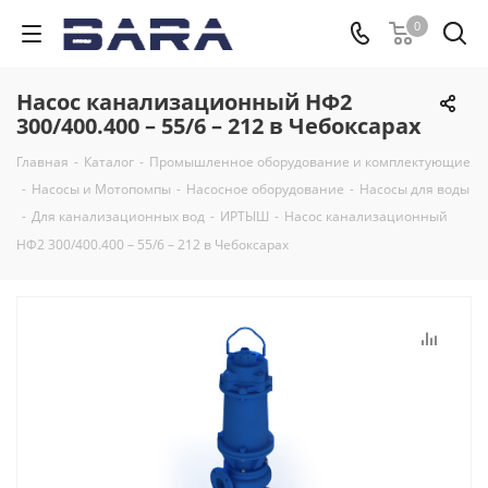
0
Насос канализационный НФ2
300/400.400 – 55/6 – 212 в Чебоксарах
Главная
-
Каталог
-
Промышленное оборудование и комплектующие
-
Насосы и Мотопомпы
-
Насосное оборудование
-
Насосы для воды
-
Для канализационных вод
-
ИРТЫШ
-
Насос канализационный
НФ2 300/400.400 – 55/6 – 212 в Чебоксарах