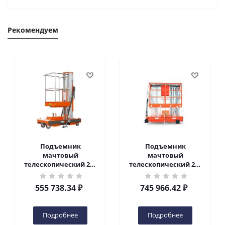
Рекомендуем
Подъемник
Подъемник
мачтовый
мачтовый
телескопический 200
телескопический 200
кг 6 м TOR GTWY6-200S
кг 10 м TOR GTWY10-
DC 2-мачтовый
200S DC 2-мачтовый
555 738.34
₽
745 966.42
₽
(автономный) (G) в
(автономный) (N) в
Чебоксарах
Чебоксарах
Подробнее
Подробнее