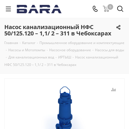
0
Насос канализационный НФС
50/125.120 – 1,1/ 2 – 311 в Чебоксарах
Главная
-
Каталог
-
Промышленное оборудование и комплектующие
-
Насосы и Мотопомпы
-
Насосное оборудование
-
Насосы для воды
-
Для канализационных вод
-
ИРТЫШ
-
Насос канализационный
НФС 50/125.120 – 1,1/ 2 – 311 в Чебоксарах