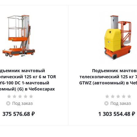
дъемник мачтовый
Подъемник мачто
еский 125 кг 6 м TOR
телескопический 125 кг 7,5 м TOR
6-100 DC 1-мачтовый
GTWZ (автономный) в Че
омный) (G) в Чебоксарах
Под заказ
Под заказ
375 576.68
₽
1 303 554.48
₽