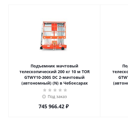
Подъемник мачтовый
По
телескопический 200 кг 10 м TOR
телескопич
GTWY10-200S DC 2-мачтовый
GTWY
(автономный) (N) в Чебоксарах
(автон
Под заказ
745 966.42
₽