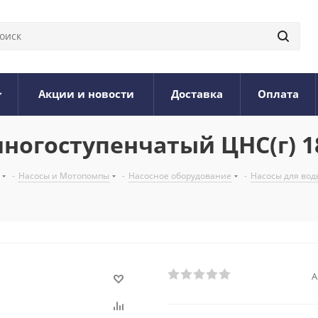
Акции и новости
Доставка
Оплата
ногоступенчатый ЦНС(г) 18
-
Насосы и Мотопомпы
-
Насосное оборудование
-
Насосы для вод
А