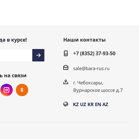
да в курсе!
Наши контакты
+7 (8352) 37-93-50
sale@bara-rus.ru
ь на связи
г. Чебоксары,
Вурнарское шоссе д.7
KZ
UZ
KR
EN
AZ