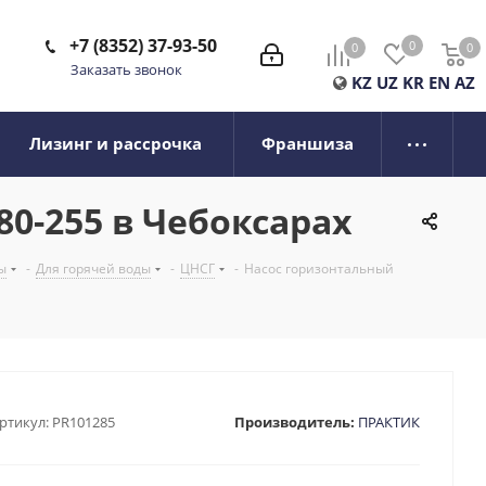
+7 (8352) 37-93-50
0
0
0
0
Заказать звонок
KZ
UZ
KR
EN
AZ
Лизинг и рассрочка
Франшиза
0-255 в Чебоксарах
ы
-
Для горячей воды
-
ЦНСГ
-
Насос горизонтальный
ртикул:
PR101285
Производитель:
ПРАКТИК