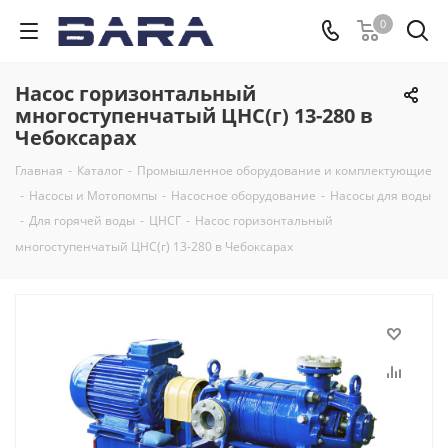
0
Насос горизонтальный
многоступенчатый ЦНС(г) 13-280 в
Чебоксарах
Главная
-
Каталог
-
Промышленное оборудование и комплектующие
-
Насосы и Мотопомпы
-
Насосное оборудование
-
Насосы для воды
-
Для горячей воды
-
ЦНСГ
-
Насос горизонтальный
многоступенчатый ЦНС(г) 13-280 в Чебоксарах