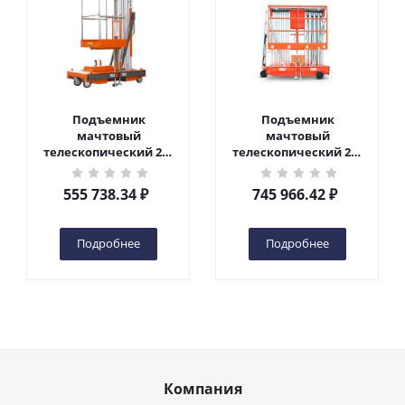
Подъемник
Подъемник
мачтовый
мачтовый
телескопический 200
телескопический 200
кг 6 м TOR GTWY6-200S
кг 10 м TOR GTWY10-
DC 2-мачтовый
200S DC 2-мачтовый
555 738.34
₽
745 966.42
₽
(автономный) (G) в
(автономный) (N) в
Чебоксарах
Чебоксарах
Подробнее
Подробнее
Компания