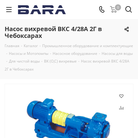
0
Насос вихревой ВКС 4/28А 2Г в
Чебоксарах
Главная
-
Каталог
-
Промышленное оборудование и комплектующие
-
Насосы и Мотопомпы
-
Насосное оборудование
-
Насосы для воды
-
Для чистой воды
-
ВК (О,С) вихревые
-
Насос вихревой ВКС 4/28А
2Г в Чебоксарах