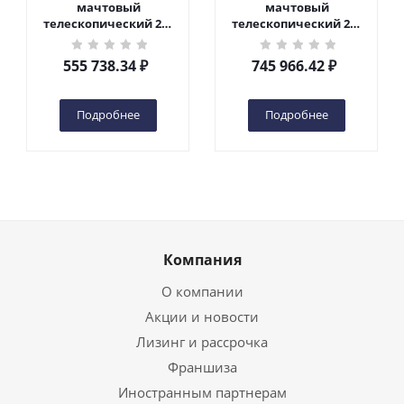
мачтовый
мачтовый
телескопический 200
телескопический 200
кг 6 м TOR GTWY6-200S
кг 10 м TOR GTWY10-
DC 2-мачтовый
200S DC 2-мачтовый
555 738.34
₽
745 966.42
₽
(автономный) (G) в
(автономный) (N) в
Чебоксарах
Чебоксарах
Подробнее
Подробнее
Компания
О компании
Акции и новости
Лизинг и рассрочка
Франшиза
Иностранным партнерам