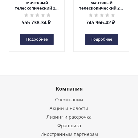
мачтовый
мачтовый
телескопический 200
телескопический 200
кг 6 м TOR GTWY6-200S
кг 10 м TOR GTWY10-
DC 2-мачтовый
200S DC 2-мачтовый
555 738.34
₽
745 966.42
₽
(автономный) (G) в
(автономный) (N) в
Чебоксарах
Чебоксарах
Подробнее
Подробнее
Компания
О компании
Акции и новости
Лизинг и рассрочка
Франшиза
Иностранным партнерам