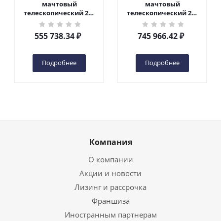
мачтовый
мачтовый
телескопический 200
телескопический 200
кг 6 м TOR GTWY6-200S
кг 10 м TOR GTWY10-
DC 2-мачтовый
200S DC 2-мачтовый
555 738.34
₽
745 966.42
₽
(автономный) (G) в
(автономный) (N) в
Чебоксарах
Чебоксарах
Подробнее
Подробнее
Компания
О компании
Акции и новости
Лизинг и рассрочка
Франшиза
Иностранным партнерам