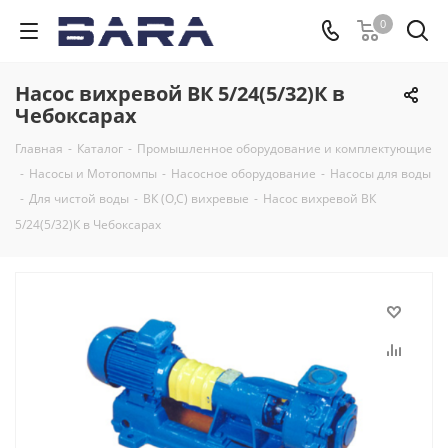
0
Насос вихревой ВК 5/24(5/32)К в
Чебоксарах
Главная
-
Каталог
-
Промышленное оборудование и комплектующие
-
Насосы и Мотопомпы
-
Насосное оборудование
-
Насосы для воды
-
Для чистой воды
-
ВК (О,С) вихревые
-
Насос вихревой ВК
5/24(5/32)К в Чебоксарах