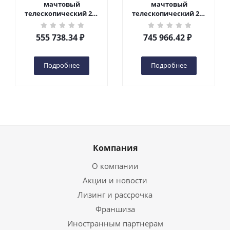
мачтовый
мачтовый
телескопический 200
телескопический 200
кг 6 м TOR GTWY6-200S
кг 10 м TOR GTWY10-
DC 2-мачтовый
200S DC 2-мачтовый
555 738.34
₽
745 966.42
₽
(автономный) (G) в
(автономный) (N) в
Чебоксарах
Чебоксарах
Подробнее
Подробнее
Компания
О компании
Акции и новости
Лизинг и рассрочка
Франшиза
Иностранным партнерам