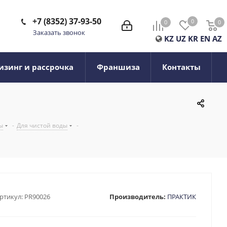
+7 (8352) 37-93-50
0
0
0
0
Заказать звонок
KZ
UZ
KR
EN
AZ
изинг и рассрочка
Франшиза
Контакты
ы
-
Для чистой воды
-
ртикул:
PR90026
Производитель:
ПРАКТИК