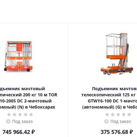
дъемник мачтовый
Подъемник мачто
ский 200 кг 10 м TOR
телескопический 125 кг 6 м TOR
10-200S DC 2-мачтовый
GTWY6-100 DC 1-мач
омный) (N) в Чебоксарах
(автономный) (G) в Чеб
Под заказ
Под заказ
745 966.42
₽
375 576.68
₽