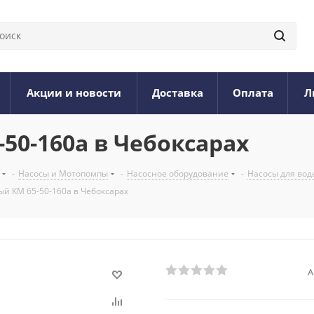
Акции и новости
Доставка
Оплата
Л
50-160а в Чебоксарах
-
Насосы и Мотопомпы
-
Насосное оборудование
-
Насосы для вод
ый КМ 65-50-160а в Чебоксарах
А