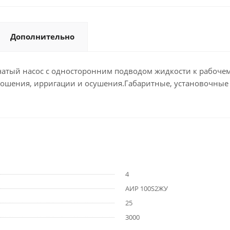
Дополнительно
й насос с односторонним подводом жидкости к рабочему 
орошения, ирригации и осушения.Габаритные, установочны
4
АИР 100S2ЖУ
25
3000