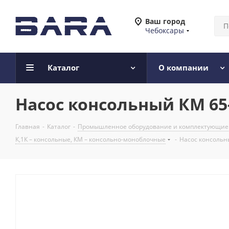
Ваш город
Чебоксары
Каталог
О компании
Насос консольный КМ 65-
Главная
-
Каталог
-
Промышленное оборудование и комплектующие
К,1К – консольные, КМ – консольно-моноблочные
-
Насос консольн