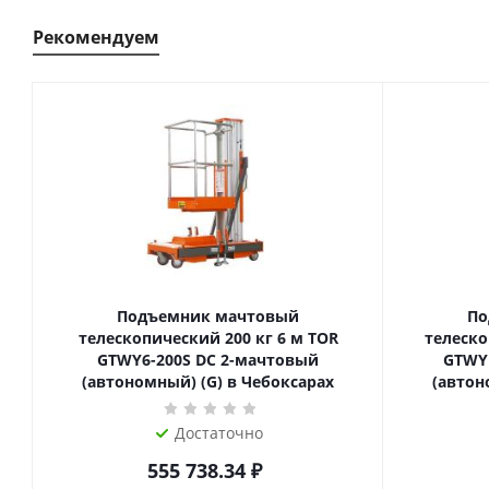
Рекомендуем
Подъемник мачтовый
По
телескопический 200 кг 6 м TOR
телескопиче
GTWY6-200S DC 2-мачтовый
GTWY
(автономный) (G) в Чебоксарах
(автон
Достаточно
555 738.34
₽