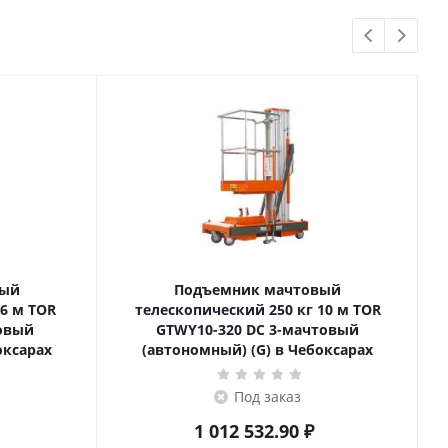
вый
Подъемник мачтовый
телескопический 250 кг 10 м TOR
товый
GTWY10-320 DC 3-мачтовый
оксарах
(автономный) (G) в Чебоксарах
Под заказ
1 012 532.90
₽