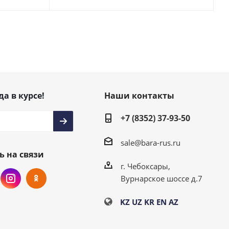
да в курсе!
Наши контакты
+7 (8352) 37-93-50
sale@bara-rus.ru
ь на связи
г. Чебоксары,
Вурнарское шоссе д.7
KZ
UZ
KR
EN
AZ