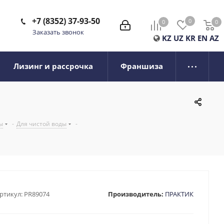
+7 (8352) 37-93-50
0
0
0
0
Заказать звонок
KZ
UZ
KR
EN
AZ
Лизинг и рассрочка
Франшиза
ы
-
Для чистой воды
-
ртикул:
PR89074
Производитель:
ПРАКТИК