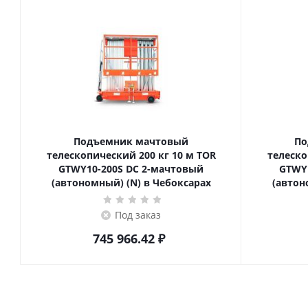
Подъемник мачтовый
По
телескопический 200 кг 10 м TOR
телескопиче
GTWY10-200S DC 2-мачтовый
GTWY
(автономный) (N) в Чебоксарах
(автон
Под заказ
745 966.42
₽