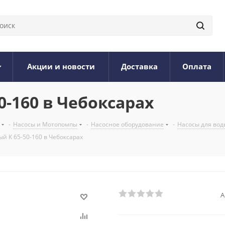
Акции и новости
Доставка
Оплата
0-160 в Чебоксарах
-
Насосы и Мотопомпы
-
Насосное оборудование
-
Насосы для вод
й К 65-50-160 в Чебоксарах
А