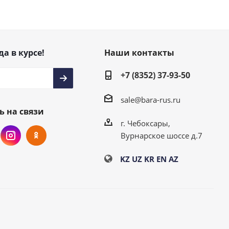
да в курсе!
Наши контакты
+7 (8352) 37-93-50
sale@bara-rus.ru
ь на связи
г. Чебоксары,
Вурнарское шоссе д.7
KZ
UZ
KR
EN
AZ