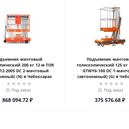
дъемник мачтовый
Подъемник мачто
ский 200 кг 12 м TOR
телескопический 125 кг 6 м TOR
12-200S DC 2-мачтовый
GTWY6-100 DC 1-мач
омный) (N) в Чебоксарах
(автономный) (G) в Чеб
Под заказ
Под заказ
868 094.72
₽
375 576.68
₽