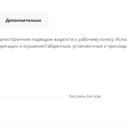
Дополнительно
носторонним подводом жидкости к рабочему колесу. Испол
ирригации и осушения.Габаритные, установочные и присое
без рамы без э/дв