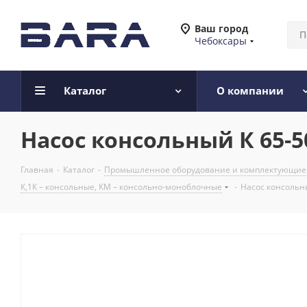
Ваш город
Чебоксары
Каталог
О компании
Насос консольный К 65-5
Главная
-
Каталог
-
Промышленное оборудование и комплектующие
К,1К – консольные, КМ – консольно-моноблочные
-
Насос консольны