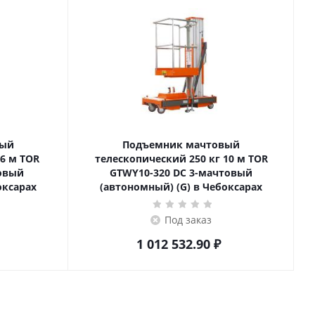
вый
Подъемник мачтовый
телескопический 250 кг 10 м TOR
товый
GTWY10-320 DC 3-мачтовый
оксарах
(автономный) (G) в Чебоксарах
Под заказ
1 012 532.90
₽